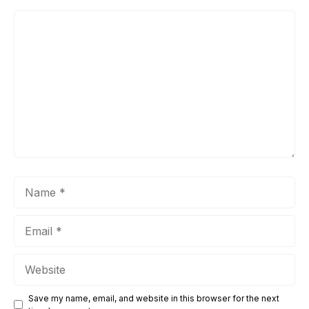
Comment
Name
Email
Website
Save my name, email, and website in this browser for the next