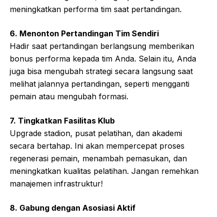
meningkatkan performa tim saat pertandingan.
6. Menonton Pertandingan Tim Sendiri
Hadir saat pertandingan berlangsung memberikan
bonus performa kepada tim Anda. Selain itu, Anda
juga bisa mengubah strategi secara langsung saat
melihat jalannya pertandingan, seperti mengganti
pemain atau mengubah formasi.
7. Tingkatkan Fasilitas Klub
Upgrade stadion, pusat pelatihan, dan akademi
secara bertahap. Ini akan mempercepat proses
regenerasi pemain, menambah pemasukan, dan
meningkatkan kualitas pelatihan. Jangan remehkan
manajemen infrastruktur!
8. Gabung dengan Asosiasi Aktif