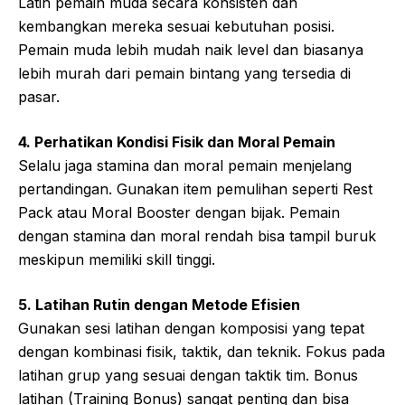
Latih pemain muda secara konsisten dan
kembangkan mereka sesuai kebutuhan posisi.
Pemain muda lebih mudah naik level dan biasanya
lebih murah dari pemain bintang yang tersedia di
pasar.
4. Perhatikan Kondisi Fisik dan Moral Pemain
Selalu jaga stamina dan moral pemain menjelang
pertandingan. Gunakan item pemulihan seperti Rest
Pack atau Moral Booster dengan bijak. Pemain
dengan stamina dan moral rendah bisa tampil buruk
meskipun memiliki skill tinggi.
5. Latihan Rutin dengan Metode Efisien
Gunakan sesi latihan dengan komposisi yang tepat
dengan kombinasi fisik, taktik, dan teknik. Fokus pada
latihan grup yang sesuai dengan taktik tim. Bonus
latihan (Training Bonus) sangat penting dan bisa